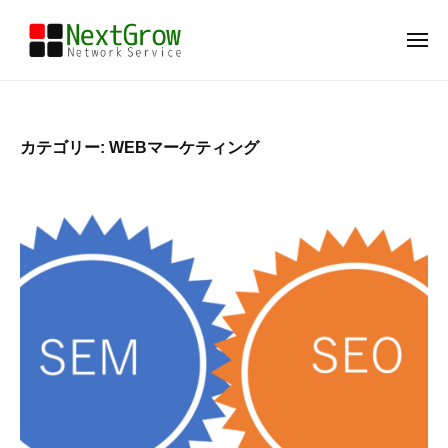
N
ー
コ
e
ン
メ
x
ニ
テ
t
ュ
N
大
ー
ン
G
e
阪
r
ツ
府
x
o
カテゴリー:
WEBマーケティング
へ
豊
t
w
ス
中
G
キ
市
r
ッ
の
o
W
プ
w
E
B
制
作
＆
マ
ー