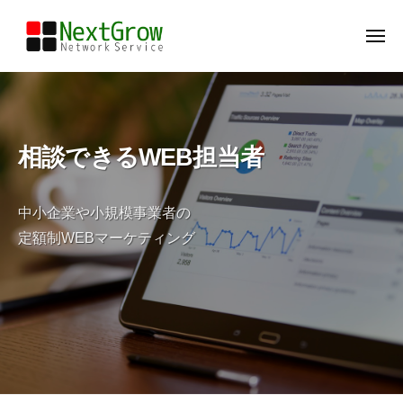
N
ー
コ
e
ン
メ
x
ニ
テ
t
ュ
N
大
ー
ン
G
e
阪
r
ツ
府
x
o
へ
豊
t
相談できるWEB担当者
w
ス
中
G
キ
市
r
ッ
の
中小企業や小規模事業者の
o
W
プ
定額制WEBマーケティング
w
E
B
制
作
＆
マ
ー