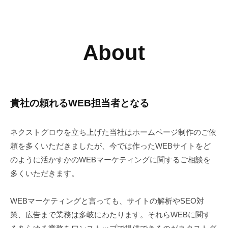
ケ
テ
ィ
Home
ン
About
2024
グ
年
会
4
社
月
11
貴社の頼れるWEB担当者となる
日
by
ネクストグロウを立ち上げた当社はホームページ制作のご依
阪
頼を多くいただきましたが、今では作ったWEBサイトをど
本
のように活かすかのWEBマーケティングに関するご相談を
崇
多くいただきます。
WEBマーケティングと言っても、サイトの解析やSEO対
策、広告まで業務は多岐にわたります。それらWEBに関す