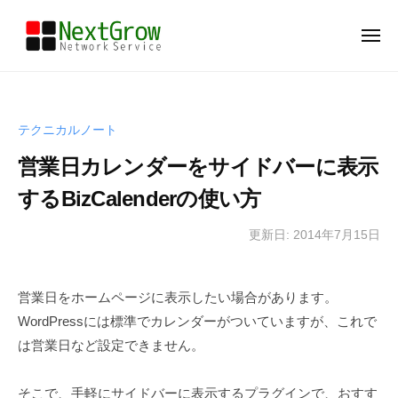
N
ー
コ
e
ン
メ
x
ニ
テ
t
ュ
N
大
ー
ン
G
e
阪
r
ツ
府
x
o
へ
テクニカルノート
豊
t
w
ス
中
営業日カレンダーをサイドバーに表示
G
キ
市
r
するBizCalenderの使い方
ッ
の
o
W
プ
更新日: 2014年7月15日
b
w
E
y
B
N
制
営業日をホームページに表示したい場合があります。
e
作
WordPressには標準でカレンダーがついていますが、これで
x
＆
t
は営業日など設定できません。
マ
G
ー
r
そこで、手軽にサイドバーに表示するプラグインで、おすす