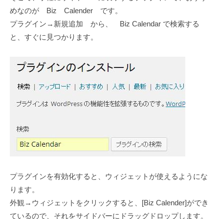
ケ
o
めなのが Biz Calender です。
テ
w
プラグイン→新規追加 から、 Biz Calendar で検索する
ィ
と、すぐに見つかります。
ン
グ
会
社
プラグインを有効化すると、ウィジェットが使えるようにな
ります。
外観→ウィジェットをクリックすると、[Biz Calender]ができ
ているので、それをサイドバーにドラッグドロップします。