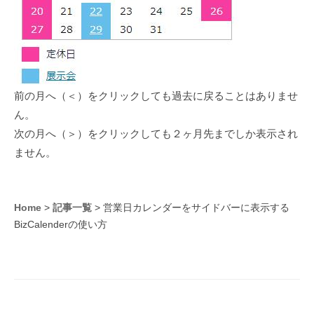
前の月へ（＜）をクリックしても過去に戻ることはありませ
ん。
次の月へ（＞）をクリックしても２ヶ月先までしか表示され
ません。
投
Home
>
記事一覧
>
営業日カレンダーをサイドバーに表示する
BizCalenderの使い方
稿
ナ
ビ
ゲ
ー